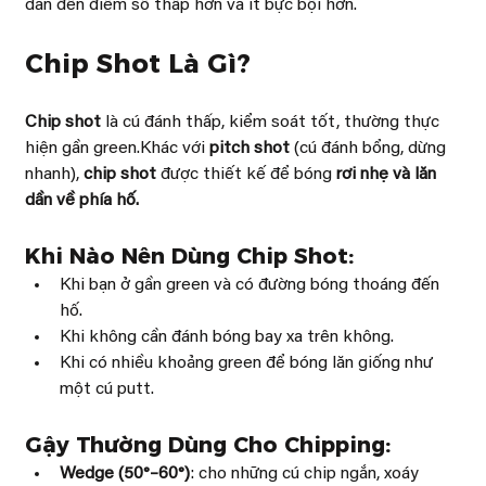
dẫn đến điểm số thấp hơn và ít bực bội hơn.
Chip Shot Là Gì?
Chip shot
 là cú đánh thấp, kiểm soát tốt, thường thực 
hiện gần green.Khác với 
pitch shot
 (cú đánh bổng, dừng 
nhanh), 
chip shot
 được thiết kế để bóng 
rơi nhẹ và lăn 
dần về phía hố.
Khi Nào Nên Dùng Chip Shot:
Khi bạn ở gần green và có đường bóng thoáng đến 
hố.
Khi không cần đánh bóng bay xa trên không.
Khi có nhiều khoảng green để bóng lăn giống như 
một cú putt.
Gậy Thường Dùng Cho Chipping:
Wedge (50°–60°)
: cho những cú chip ngắn, xoáy 