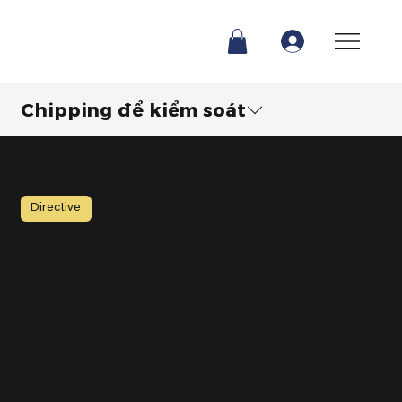
Chipping để kiểm soát
Directive
Bí Quyết Cho Kỹ Thuật Chip Hoàn Hảo – Grant Horvat Golf
Grant Horvat tiết lộ bí quyết để thực hiện kỹ thuật chip
đơn giản, dễ lặp lại, giúp bạn kiểm soát bóng tốt hơn
quanh khu vực green.