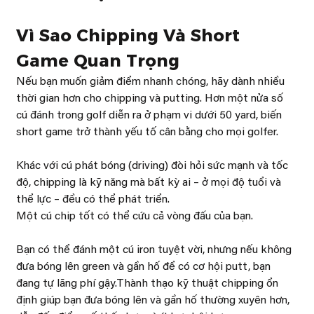
Vì Sao Chipping Và Short 
Game Quan Trọng
Nếu bạn muốn giảm điểm nhanh chóng, hãy dành nhiều 
thời gian hơn cho chipping và putting. Hơn một nửa số 
cú đánh trong golf diễn ra ở phạm vi dưới 50 yard, biến 
short game trở thành yếu tố cân bằng cho mọi golfer.
Khác với cú phát bóng (driving) đòi hỏi sức mạnh và tốc 
độ, chipping là kỹ năng mà bất kỳ ai – ở mọi độ tuổi và 
thể lực – đều có thể phát triển.
Một cú chip tốt có thể cứu cả vòng đấu của bạn.
Bạn có thể đánh một cú iron tuyệt vời, nhưng nếu không 
đưa bóng lên green và gần hố để có cơ hội putt, bạn 
đang tự lãng phí gậy.Thành thạo kỹ thuật chipping ổn 
định giúp bạn đưa bóng lên và gần hố thường xuyên hơn, 