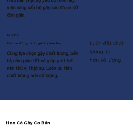
Nếu bạn thật sự yêu bộ môn này,
việc nâng cấp bộ gậy sau đó sẽ rất
đơn giản.
Lý Do 2:
Luôn đặt chất
Đầu tư đúng cách, giá trị bền lâu
lượng lên
Cùng lựa chọn gậy chất lượng, bền
hơn số lượng
bỉ, cảm giác tốt và giúp golf trở
nên thú vị thật sự. Luôn ưu tiên
chất lượng hơn số lượng.
Hơn Cả Gậy Cơ Bản