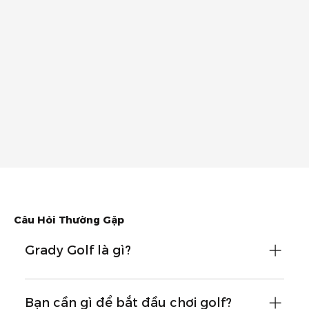
Câu Hỏi Thường Gặp
Grady Golf là gì?
Grady Golf là thương hiệu golf được tạo ra dành riêng
cho người mới bắt đầu, với mục tiêu giúp môn golf trở
Bạn cần gì để bắt đầu chơi golf?