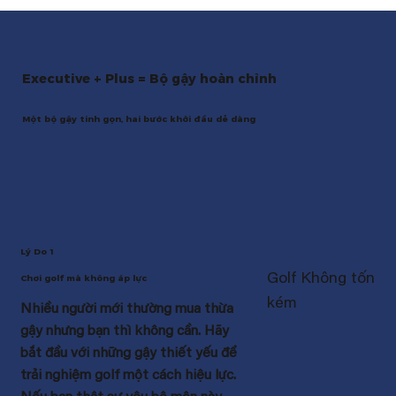
Executive + Plus = Bộ gậy hoàn chỉnh
Một bộ gậy tinh gọn, hai bước khởi đầu dễ dàng
Lý Do 1
Golf Không tốn
Chơi golf mà không áp lực
kém
Nhiều người mới thường mua thừa
gậy nhưng bạn thì không cần. Hãy
bắt đầu với những gậy thiết yếu để
trải nghiệm golf một cách hiệu lực.