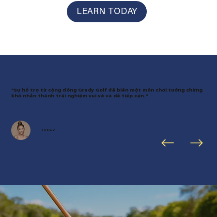
LEARN TODAY
"Sự hỗ trợ từ cộng đồng Grady Golf đã biến một môn chơi tưởng chừng
khó nhằn thành trải nghiệm vui vẻ và dễ tiếp cận."
SOFIA C.